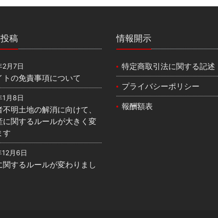
の投稿
情報開示
特定商取引法に関する記述
年2月7日
イトの免責事項について
プライバシーポリシー
年1月8日
報酬額表
者不明土地の解消に向けて、
産に関するルールが大きく変
ます
年12月6日
に関するルールが変わりまし