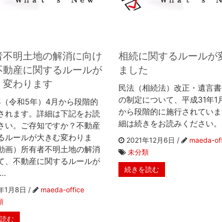
者不明土地の解消に向け
相続に関するルールが
不動産に関するルールが
ました
く変わります
民法（相続法）改正・遺言書
の制定について、平成31年1月
3年（令和5年）4月から段階的
から段階的に施行されていま
されます。詳細は下記をお読
細は続きをお読みください。
さい。ご存知ですか？不動産
るルールが大きむ変わりま
2021年12月6日 /
maeda-off
動画）所有者不明土地の解消
未分類
て、不動産に関するルールが
続きを読む
…
年1月8日 /
maeda-office
類
を読む