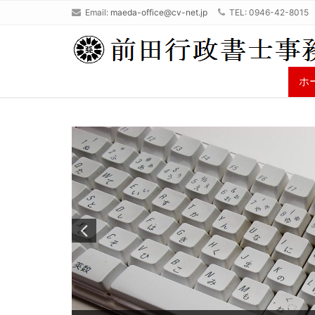
Email:
maeda-office@cv-net.jp
TEL: 0946-42-8015
ホ