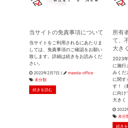
当サイトの免責事項について
所有
て、
当サイトをご利用されるにあたりま
大き
しては、免責事項のご確認をお願い
致します。詳細は続きをお読みくだ
202
さい。
に施行
みくだ
2022年2月7日 /
maeda-office
に関す
未分類
す！（
続きを読む
に向け
大きく 
2022
未分
続き