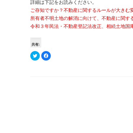
詳細は下記をお読みください。
ご存知ですか？不動産に関するルールが大きむ
所有者不明土地の解消に向けて、不動産に関す
令和３年民法・不動産登記法改正、相続土地国
共有:
ク
Facebook
リ
で
ッ
共
ク
有
し
す
て
る
Twitter
に
で
は
共
ク
有
リ
(新
ッ
し
ク
い
し
ウ
て
ィ
く
ン
だ
ド
さ
ウ
い
で
(新
開
し
き
い
ま
ウ